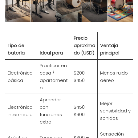
Precio
Tipo de
aproxima
Ventaja
batería
Ideal para
do (USD)
principal
Practicar en
Electrónica
casa /
$200 –
Menos ruido
básica
apartament
$450
aéreo
o
Aprender
Mejor
Electrónica
con
$450 –
sensibilidad y
intermedia
funciones
$900
sonidos
extra
Sensación
Acústica
Tocar con
$300 –